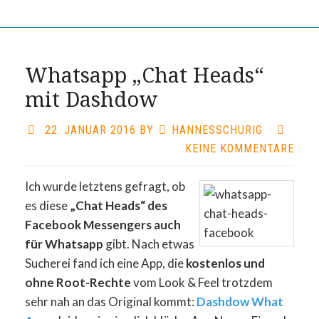
Whatsapp „Chat Heads“
mit Dashdow
22. JANUAR 2016
BY
HANNESSCHURIG
·
KEINE KOMMENTARE
Ich wurde letztens gefragt, ob
es diese
„Chat Heads“ des
Facebook Messengers auch
für Whatsapp
gibt. Nach etwas
Sucherei fand ich eine App, die
kostenlos und
ohne Root-Rechte
vom Look & Feel trotzdem
sehr nah an das Original kommt:
Dashdow What