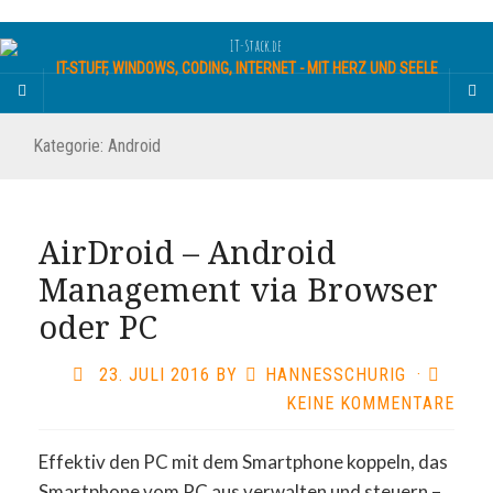
IT-STUFF, WINDOWS, CODING, INTERNET - MIT HERZ UND SEELE
Kategorie: Android
AirDroid – Android
Management via Browser
oder PC
23. JULI 2016
BY
HANNESSCHURIG
·
KEINE KOMMENTARE
Effektiv den PC mit dem Smartphone koppeln, das
Smartphone vom PC aus verwalten und steuern –