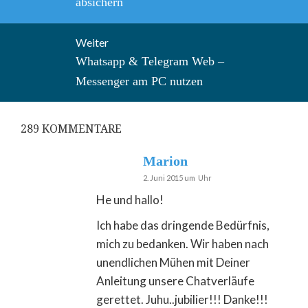
absichern
Weiter
Nächster
Whatsapp & Telegram Web –
Beitrag:
Messenger am PC nutzen
289
KOMMENTARE
Marion
2. Juni 2015 um Uhr
He und hallo!
Ich habe das dringende Bedürfnis,
mich zu bedanken. Wir haben nach
unendlichen Mühen mit Deiner
Anleitung unsere Chatverläufe
gerettet. Juhu..jubilier!!! Danke!!!