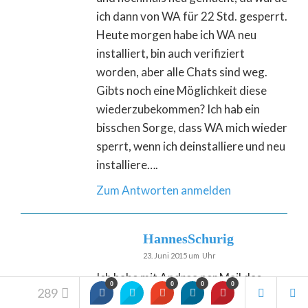
ich dann von WA für 22 Std. gesperrt.
Heute morgen habe ich WA neu
installiert, bin auch verifiziert
worden, aber alle Chats sind weg.
Gibts noch eine Möglichkeit diese
wiederzubekommen? Ich hab ein
bisschen Sorge, dass WA mich wieder
sperrt, wenn ich deinstalliere und neu
installiere….
Zum Antworten anmelden
HannesSchurig
23. Juni 2015 um Uhr
Ich habe mit Andrea per Mail das
0
0
0
0
289
Anliegen geklärt und gelöst. Fazit: