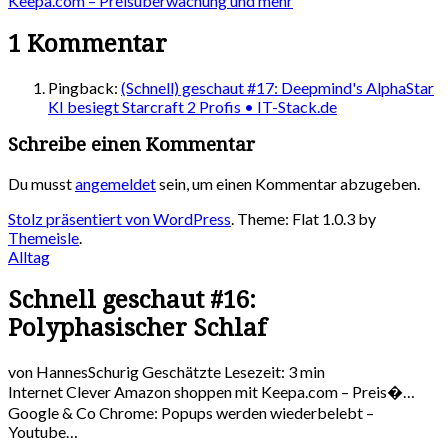
Keepa.com – Preisüberwachung und mehr
1
Kommentar
Pingback:
(Schnell) geschaut #17: Deepmind's AlphaStar
KI besiegt Starcraft 2 Profis • IT-Stack.de
Schreibe einen Kommentar
Du musst
angemeldet
sein, um einen Kommentar abzugeben.
Stolz präsentiert von WordPress
. Theme: Flat 1.0.3 by
Themeisle
.
Alltag
Schnell geschaut #16:
Polyphasischer Schlaf
von HannesSchurig
Geschätzte Lesezeit: 3 min
Internet
Clever Amazon shoppen mit Keepa.com – Preis�…
Google & Co
Chrome: Popups werden wiederbelebt –
Youtube…