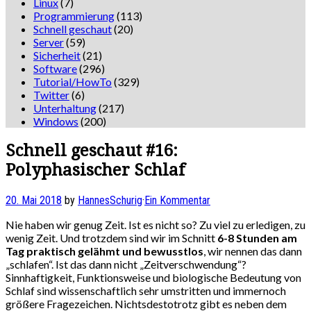
Linux
(7)
Programmierung
(113)
Schnell geschaut
(20)
Server
(59)
Sicherheit
(21)
Software
(296)
Tutorial/HowTo
(329)
Twitter
(6)
Unterhaltung
(217)
Windows
(200)
Schnell geschaut #16:
Polyphasischer Schlaf
20. Mai 2018
by
HannesSchurig
·
Ein Kommentar
Nie haben wir genug Zeit. Ist es nicht so? Zu viel zu erledigen, zu
wenig Zeit. Und trotzdem sind wir im Schnitt
6-8 Stunden am
Tag praktisch gelähmt und bewusstlos
, wir nennen das dann
„schlafen“. Ist das dann nicht „Zeitverschwendung“?
Sinnhaftigkeit, Funktionsweise und biologische Bedeutung von
Schlaf sind wissenschaftlich sehr umstritten und immernoch
größere Fragezeichen. Nichtsdestotrotz gibt es neben dem