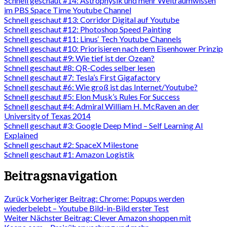
Schnell geschaut #14: Astrophysik und mehr Weltraumwissen
im PBS Space Time Youtube Channel
Schnell geschaut #13: Corridor Digital auf Youtube
Schnell geschaut #12: Photoshop Speed Painting
Schnell geschaut #11: Linus‘ Tech Youtube Channels
Schnell geschaut #10: Priorisieren nach dem Eisenhower Prinzip
Schnell geschaut #9: Wie tief ist der Ozean?
Schnell geschaut #8: QR-Codes selber lesen
Schnell geschaut #7: Tesla’s First Gigafactory
Schnell geschaut #6: Wie groß ist das Internet/Youtube?
Schnell geschaut #5: Elon Musk’s Rules For Success
Schnell geschaut #4: Admiral William H. McRaven an der
University of Texas 2014
Schnell geschaut #3: Google Deep Mind – Self Learning AI
Explained
Schnell geschaut #2: SpaceX Milestone
Schnell geschaut #1: Amazon Logistik
Beitragsnavigation
Zurück
Vorheriger Beitrag:
Chrome: Popups werden
wiederbelebt – Youtube Bild-in-Bild erster Test
Weiter
Nächster Beitrag:
Clever Amazon shoppen mit