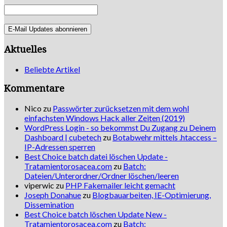
E-Mail Updates abonnieren
Aktuelles
Beliebte Artikel
Kommentare
Nico
zu
Passwörter zurücksetzen mit dem wohl
einfachsten Windows Hack aller Zeiten (2019)
WordPress Login - so bekommst Du Zugang zu Deinem
Dashboard | cubetech
zu
Botabwehr mittels .htaccess –
IP-Adressen sperren
Best Choice batch datei löschen Update -
Tratamientorosacea.com
zu
Batch:
Dateien/Unterordner/Ordner löschen/leeren
viperwic
zu
PHP Fakemailer leicht gemacht
Joseph Donahue
zu
Blogbauarbeiten, IE-Optimierung,
Dissemination
Best Choice batch löschen Update New -
Tratamientorosacea.com
zu
Batch: