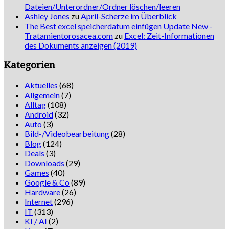
Dateien/Unterordner/Ordner löschen/leeren
Ashley Jones
zu
April-Scherze im Überblick
The Best excel speicherdatum einfügen Update New -
Tratamientorosacea.com
zu
Excel: Zeit-Informationen
des Dokuments anzeigen (2019)
Kategorien
Aktuelles
(68)
Allgemein
(7)
Alltag
(108)
Android
(32)
Auto
(3)
Bild-/Videobearbeitung
(28)
Blog
(124)
Deals
(3)
Downloads
(29)
Games
(40)
Google & Co
(89)
Hardware
(26)
Internet
(296)
IT
(313)
KI / AI
(2)