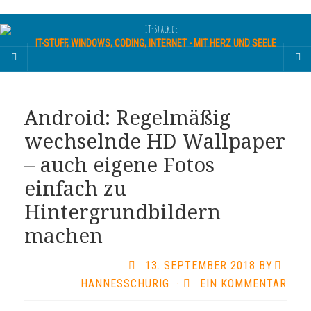
IT-STUFF, WINDOWS, CODING, INTERNET - MIT HERZ UND SEELE
Android: Regelmäßig
wechselnde HD Wallpaper
– auch eigene Fotos
einfach zu
Hintergrundbildern
machen
13. SEPTEMBER 2018
BY
HANNESSCHURIG
·
EIN KOMMENTAR