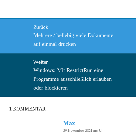
Beitragsnavigation
Zurück
Vorheriger
Mehrere / beliebig viele Dokumente
Beitrag:
auf einmal drucken
Weiter
Nächster
Windows: Mit RestrictRun eine
Beitrag:
Programme ausschließlich erlauben
oder blockieren
1
KOMMENTAR
Max
29. November 2021 um Uhr