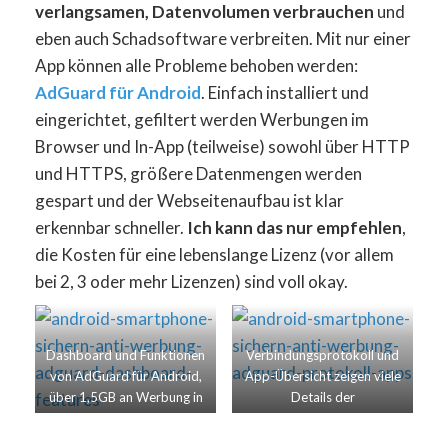
verlangsamen, Datenvolumen verbrauchen
und
eben auch Schadsoftware verbreiten. Mit nur einer
App können alle Probleme behoben werden:
AdGuard für Android
. Einfach installiert und
eingerichtet, gefiltert werden Werbungen im
Browser und In-App (teilweise) sowohl über HTTP
und HTTPS, größere Datenmengen werden
gespart und der Webseitenaufbau ist klar
erkennbar schneller.
Ich kann das nur empfehlen
,
die Kosten für eine lebenslange Lizenz (vor allem
bei 2, 3 oder mehr Lizenzen) sind voll okay.
Dashboard und Funktionen
Verbindungsprotokoll und
von AdGuard für Android,
App-Übersicht zeigen viele
über 1,5GB an Werbung in
Details der
nur 2 Monaten geblockt
Datenkommunikation