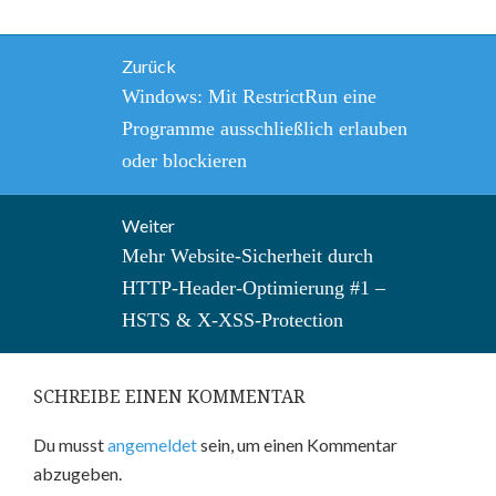
Beitragsnavigation
Zurück
Vorheriger
Windows: Mit RestrictRun eine
Beitrag:
Programme ausschließlich erlauben
oder blockieren
Weiter
Nächster
Mehr Website-Sicherheit durch
Beitrag:
HTTP-Header-Optimierung #1 –
HSTS & X-XSS-Protection
SCHREIBE EINEN KOMMENTAR
Du musst
angemeldet
sein, um einen Kommentar
abzugeben.