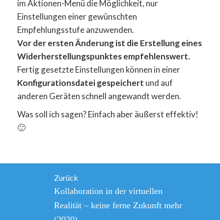
im Aktionen-Menü die Möglichkeit, nur
Einstellungen einer gewünschten
Empfehlungsstufe anzuwenden.
Vor der ersten Änderung ist die Erstellung eines
Widerherstellungspunktes empfehlenswert.
Fertig gesetzte Einstellungen können in einer
Konfigurationsdatei gespeichert
und auf
anderen Geräten schnell angewandt werden.
Was soll ich sagen? Einfach aber äußerst effektiv!
🙂
Beitragsnavigation
Zurück
Vorheriger
Kollaboration in der virtuellen
Beitrag:
Realität – keine ferne Zukunft mehr
(2020)