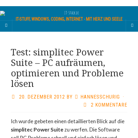
IT-STUFF, WINDOWS, CODING, INTERNET - MIT HERZ UND SEELE
Test: simplitec Power
Suite – PC aufräumen,
optimieren und Probleme
lösen
20. DEZEMBER 2012
BY
HANNESSCHURIG
·
2 KOMMENTARE
Ich wurde gebeten einen detaillierten Blick auf die
simplitec Power Suite
zu werfen. Die Software
soll PC Probleme schnell und einfach lösen und