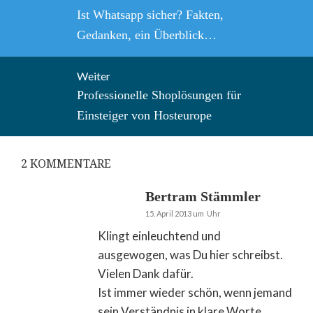
Vorheriger
Ist Whatsapp sicher? Fakten,
Beitrag:
Gedanken, ein Überblick…
Weiter
Nächster
Professionelle Shoplösungen für
Beitrag:
Einsteiger von Hosteurope
2
KOMMENTARE
Bertram Stämmler
15. April 2013 um Uhr
Klingt einleuchtend und
ausgewogen, was Du hier schreibst.
Vielen Dank dafür.
Ist immer wieder schön, wenn jemand
sein Verständnis in klare Worte