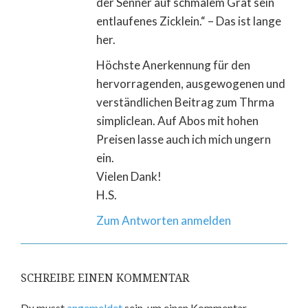
der Senner auf schmalem Grat sein
entlaufenes Zicklein.“ – Das ist lange
her.
Höchste Anerkennung für den
hervorragenden, ausgewogenen und
verständlichen Beitrag zum Thrma
simpliclean. Auf Abos mit hohen
Preisen lasse auch ich mich ungern
ein.
Vielen Dank!
H.S.
Zum Antworten anmelden
SCHREIBE EINEN KOMMENTAR
Du musst
angemeldet
sein, um einen Kommentar