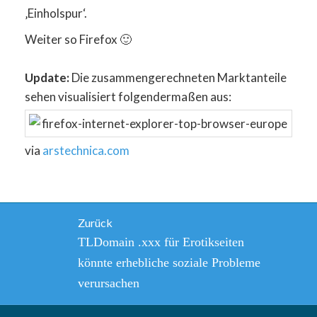
‚Einholspur‘.
Weiter so Firefox 🙂
Update:
Die zusammengerechneten Marktanteile
sehen visualisiert folgendermaßen aus:
via
arstechnica.com
Beitragsnavigation
Zurück
Vorheriger
TLDomain .xxx für Erotikseiten
Beitrag:
könnte erhebliche soziale Probleme
verursachen